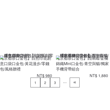
【京都奈口金包】自然印花創
【京都奈口金包】西陣織/金襴
意口袋口金包-黃花漫步/零錢
錦織Mini口金包-青空與貓/獨家
包/風格贈禮
手機背帶組合
NT$ 980
NT$ 1,880
1
2
3