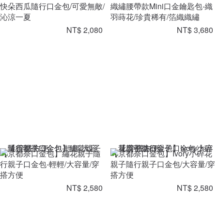
快朵西瓜隨行口金包/可愛無敵/
織繡腰帶款Mini口金鑰匙包-織
沁涼一夏
羽蒔花/珍貴稀有/箔織織繡
NT$ 2,080
NT$ 3,680
【京都奈口金包】繡花親子隨
【京都奈口金包】Ivory小碎花
行親子口金包-輕輕/大容量/穿
親子隨行親子口金包/大容量/穿
搭方便
搭方便
NT$ 2,580
NT$ 2,580