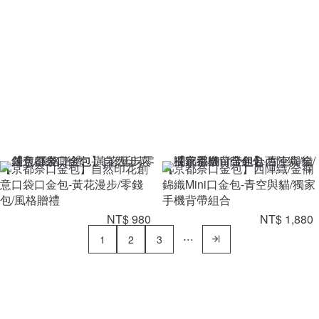
【京都奈口金包】自然印花創
【京都奈口金包】西陣織/金襴
意口袋口金包-黃花漫步/零錢
錦織Mini口金包-青空與貓/獨家
包/風格贈禮
手機背帶組合
NT$ 980
NT$ 1,880
1
2
3