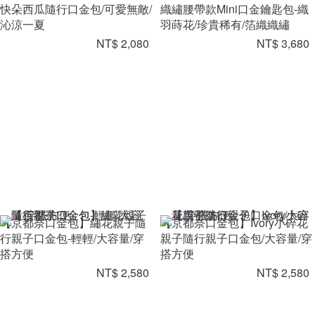
快朵西瓜隨行口金包/可愛無敵/
織繡腰帶款Mini口金鑰匙包-織
沁涼一夏
羽蒔花/珍貴稀有/箔織織繡
NT$ 2,080
NT$ 3,680
【京都奈口金包】繡花親子隨
【京都奈口金包】Ivory小碎花
行親子口金包-輕輕/大容量/穿
親子隨行親子口金包/大容量/穿
搭方便
搭方便
NT$ 2,580
NT$ 2,580