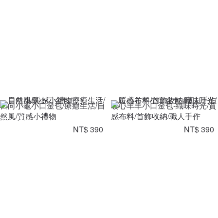
日向小龜小口金包/療癒生活/自
暖心羊羊小口金包-織味時光/質
然風/質感小禮物
感布料/首飾收納/職人手作
NT$ 390
NT$ 390