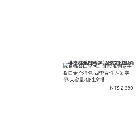
【京都奈口金包】北歐風創意手
提口金托特包-四季青/生活新美
學/大容量/個性穿搭
NT$ 2,380