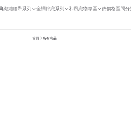
典織繡腰帶系列
金襴錦織系列
和風織物專區
依價格區間分
首頁
所有商品