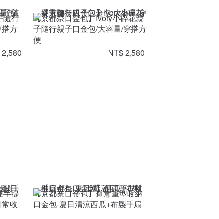
子隨行
【京都奈口金包】Ivory小碎花親
穿搭方
子隨行親子口金包/大容量/穿搭方
便
 2,580
NT$ 2,580
鍊手提
【京都奈口金包】創意筆型收納
日常收
口金包-夏日清涼西瓜+布製手扇