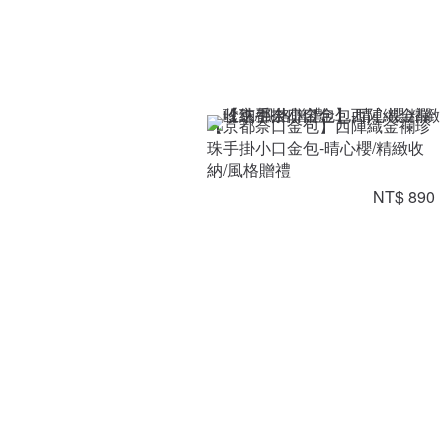
【京都奈口金包】西陣織金襴珍
珠手掛小口金包-晴心櫻/精緻收
納/風格贈禮
NT$ 890