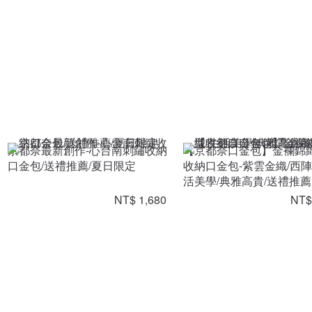
京都奈最新創作-心台南刺繡收納
【京都奈口金包】金襴錦
口金包/送禮推薦/夏日限定
收納口金包-紫雲金織/西陣
活美學/典雅高貴/送禮推薦
NT$ 1,680
NT$