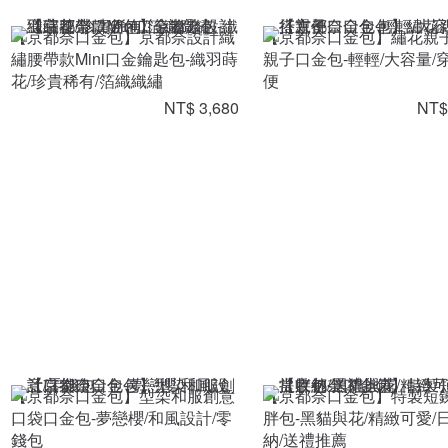
【京都奈口金包】京都奈設計織
【京都奈口金包】繡花親
繡腰帶款Mini口金鑰匙包-織羽蒔
親子口金包-輕輕/大容量/
花/珍貴稀有/箔織織繡
便
NT$ 3,680
NT$
【京都奈口金包】型染和服創意
【京都奈口金包】特製短
口袋口金包-夢戀櫻/和風設計/零
胖包-黑貓與花/精緻可愛/
錢包
納/送禮推薦