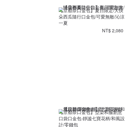
【京都奈口金包】夏日限定/大快
朵西瓜隨行口金包/可愛無敵/沁涼
一夏
NT$ 2,080
【京都奈口金包】型染和服創意
口袋口金包-靜謐七寶花柄/和風設
計/零錢包