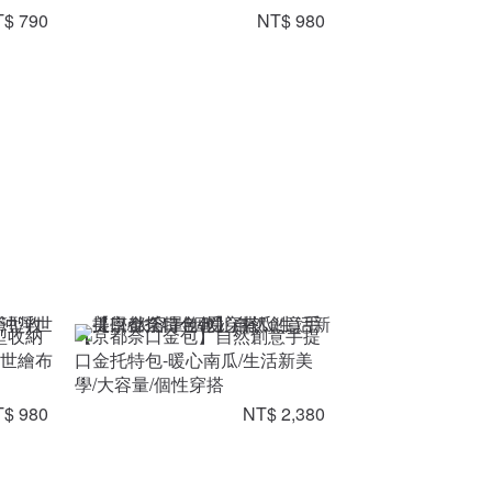
$ 790
NT$ 980
型收納
【京都奈口金包】自然創意手提
浮世繪布
口金托特包-暖心南瓜/生活新美
學/大容量/個性穿搭
$ 980
NT$ 2,380