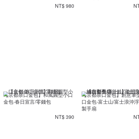
NT$ 980
NT
【京都奈口金包】和風圓型小口
【京都奈口金包】創意筆
金包-春日宣言/零錢包
口金包-富士山/富士浪沖
製手扇
NT$ 390
NT