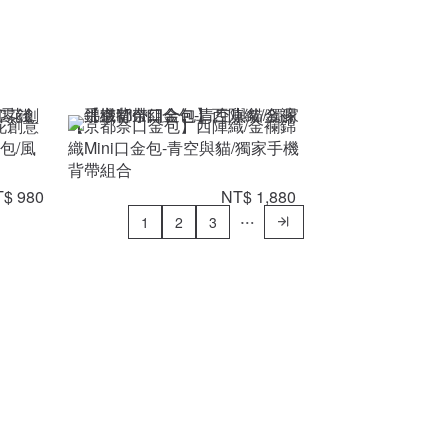
花創意
【京都奈口金包】西陣織/金襴錦
包/風
織Mini口金包-青空與貓/獨家手機
背帶組合
$ 980
NT$ 1,880
1
2
3