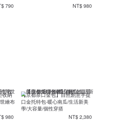
$ 790
NT$ 980
型收納
【京都奈口金包】自然創意手提
浮世繪布
口金托特包-暖心南瓜/生活新美
學/大容量/個性穿搭
$ 980
NT$ 2,380