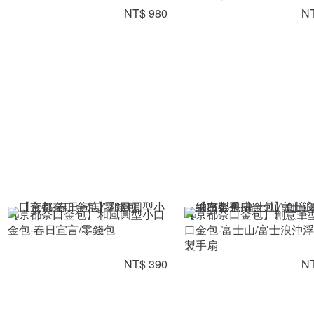
NT$ 980
NT
【京都奈口金包】和風圓型小口
【京都奈口金包】創意筆
金包-春日宣言/零錢包
口金包-富士山/富士浪沖
製手扇
NT$ 390
NT