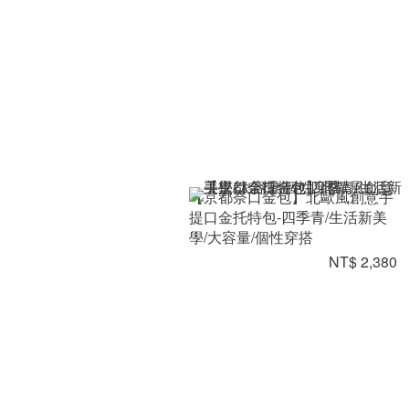
【京都奈口金包】北歐風創意手
提口金托特包-四季青/生活新美
學/大容量/個性穿搭
NT$ 2,380