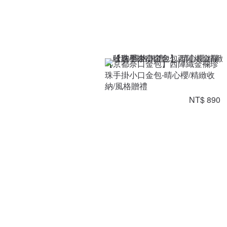
【京都奈口金包】西陣織金襴珍
珠手掛小口金包-晴心櫻/精緻收
納/風格贈禮
NT$ 890