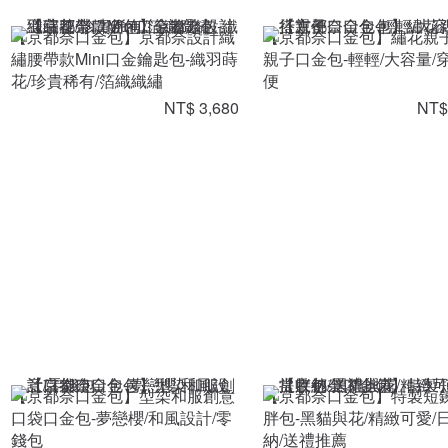
【京都奈口金包】京都奈設計織
【京都奈口金包】繡花親
繡腰帶款Mini口金鑰匙包-織羽蒔
親子口金包-輕輕/大容量/
花/珍貴稀有/箔織織繡
便
NT$ 3,680
NT$
【京都奈口金包】型染和服創意
【京都奈口金包】特製短
口袋口金包-夢戀櫻/和風設計/零
胖包-黑貓與花/精緻可愛/
錢包
納/送禮推薦