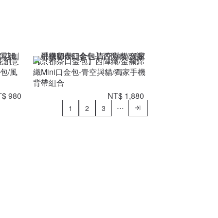
花創意
【京都奈口金包】西陣織/金襴錦
包/風
織Mini口金包-青空與貓/獨家手機
背帶組合
$ 980
NT$ 1,880
1
2
3