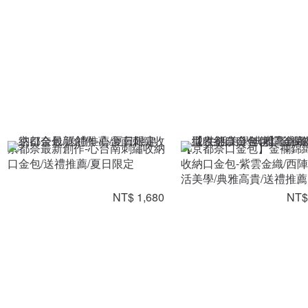
京都奈最新創作-心台南刺繡收納
【京都奈口金包】金襴錦
口金包/送禮推薦/夏日限定
收納口金包-紫雲金織/西陣
活美學/典雅高貴/送禮推薦
NT$ 1,680
NT$