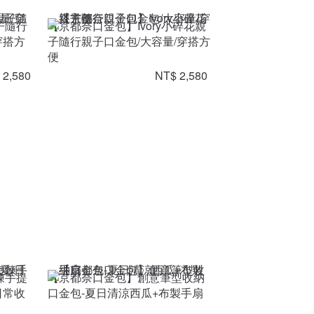
子隨行
【京都奈口金包】Ivory小碎花親
穿搭方
子隨行親子口金包/大容量/穿搭方
便
 2,580
NT$ 2,580
鍊手提
【京都奈口金包】創意筆型收納
日常收
口金包-夏日清涼西瓜+布製手扇