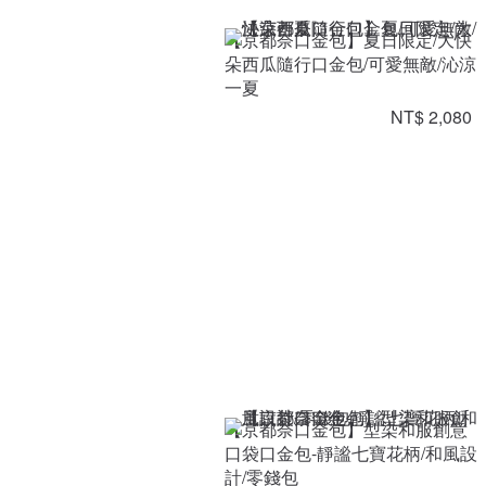
【京都奈口金包】夏日限定/大快
朵西瓜隨行口金包/可愛無敵/沁涼
一夏
NT$ 2,080
【京都奈口金包】型染和服創意
口袋口金包-靜謐七寶花柄/和風設
計/零錢包